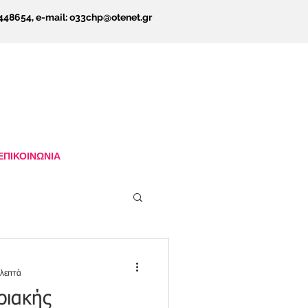
5448654, e-mail:
o33chp@otenet.gr
ΕΠΙΚΟΙΝΩΝΙΑ
 λεπτά
ριακής