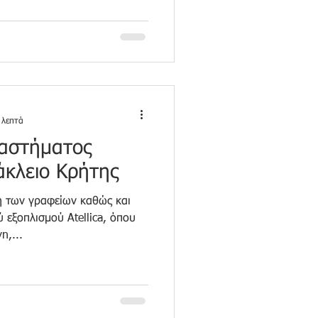
 λεπτά
ταστήματος
άκλειο Κρήτης
η των γραφείων καθώς και
 εξοπλισμού Atellica, όπου
n,...