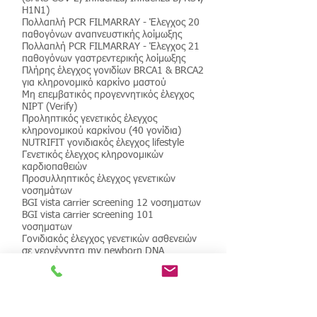
H1N1)
Πολλαπλή PCR FILMARRAY - Έλεγχος 20
παθογόνων αναπνευστικής λοίμωξης
Πολλαπλή PCR FILMARRAY - Έλεγχος 21
παθογόνων γαστρεντερικής λοίμωξης
Πλήρης έλεγχος γονιδίων BRCA1 & BRCA2
για κληρονομικό καρκίνο μαστού
Μη επεμβατικός προγεννητικός έλεγχος
NIPT (Verify)
Προληπτικός γενετικός έλεγχος
κληρονομικού καρκίνου (40 γονίδια)
NUTRIFIT γονιδιακός έλεγχος lifestyle
Γενετικός έλεγχος κληρονομικών
καρδιοπαθειών
Προσυλληπτικός έλεγχος γενετικών
νοσημάτων
BGI vista carrier screening 12 νοσηματων
BGI vista carrier screening 101
νοσηματων
Γονιδιακός έλεγχος γενετικών ασθενειών
σε νεογέννητα my newborn DNA
Κλείστε ραντεβού