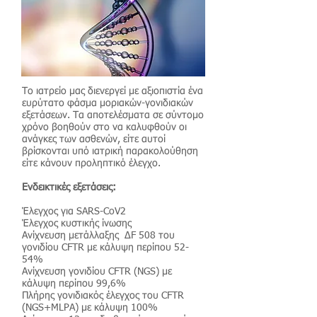
Το ιατρείο μας διενεργεί με αξιοπιστία ένα
ευρύτατο φάσμα μοριακών-γονιδιακών
εξετάσεων. Τα αποτελέσματα σε σύντομο
χρόνο βοηθούν στο να καλυφθούν οι
ανάγκες των ασθενών, είτε αυτοί
βρίσκονται υπό ιατρική παρακολούθηση
είτε κάνουν προληπτικό έλεγχο.
Ενδεικτικές εξετάσεις:
Έλεγχος για SARS-CoV2
Έλεγχος κυστικής ίνωσης
Ανίχνευση μετάλλαξης ΔF 508 του
γονιδίου CFTR με κάλυψη περίπου 52-
54%
Ανίχνευση γονιδίου CFTR (NGS) με
κάλυψη περίπου 99,6%
Πλήρης γονιδιακός έλεγχος του CFTR
(NGS+MLPA) με κάλυψη 100%