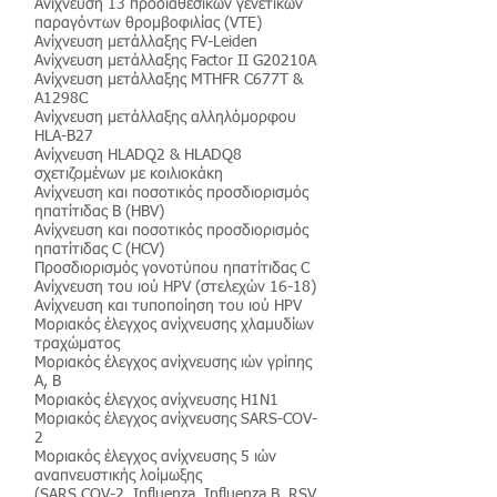
Ανίχνευση 13 προδιαθεσικών γενετικών
παραγόντων θρομβοφιλίας (VTE)
Ανίχνευση μετάλλαξης FV-Leiden
Ανίχνευση μετάλλαξης Factor II G20210A
Aνίχνευση μετάλλαξης MTHFR C677T &
A1298C
Aνίχνευση μετάλλαξης αλληλόμορφου
HLA-B27
Ανίχνευση HLADQ2 & HLADQ8
σχετιζομένων με κοιλιοκάκη
Ανίχνευση και ποσοτικός προσδιορισμός
ηπατίτιδας Β (HBV)
Ανίχνευση και ποσοτικός προσδιορισμός
ηπατίτιδας C (HCV)
Προσδιορισμός γονοτύπου ηπατίτιδας C
Ανίχνευση του ιού HPV (στελεχών 16-18)
Ανίχνευση και τυποποίηση του ιού HPV
Mοριακός έλεγχος ανίχνευσης χλαμυδίων
τραχώματος
Mοριακός έλεγχος ανίχνευσης ιών γρίπης
Α, Β
Mοριακός έλεγχος ανίχνευσης H1N1
Mοριακός έλεγχος ανίχνευσης SARS-COV-
2
Mοριακός έλεγχος ανίχνευσης 5 ιών
αναπνευστικής λοίμωξης
(SARS COV-2, Influenza, Influenza B, RSV,